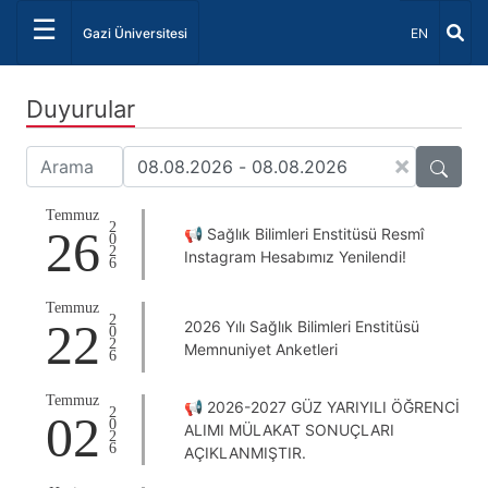
☰
Dil Seçiniz 
Gazi Üniversitesi
EN
Duyurular
×
Temmuz
2026
26
📢 Sağlık Bilimleri Enstitüsü Resmî
Instagram Hesabımız Yenilendi!
Temmuz
2026
22
2026 Yılı Sağlık Bilimleri Enstitüsü
Memnuniyet Anketleri
Temmuz
📢 2026-2027 GÜZ YARIYILI ÖĞRENCİ
2026
02
ALIMI MÜLAKAT SONUÇLARI
AÇIKLANMIŞTIR.