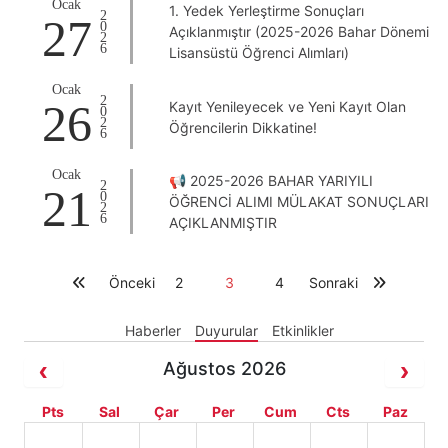
Ocak
1. Yedek Yerleştirme Sonuçları
2026
27
Açıklanmıştır (2025-2026 Bahar Dönemi
Lisansüstü Öğrenci Alımları)
Ocak
2026
26
Kayıt Yenileyecek ve Yeni Kayıt Olan
Öğrencilerin Dikkatine!
Ocak
📢 2025-2026 BAHAR YARIYILI
2026
21
ÖĞRENCİ ALIMI MÜLAKAT SONUÇLARI
AÇIKLANMIŞTIR
Önceki
2
3
4
Sonraki
Haberler
Duyurular
Etkinlikler
Ağustos 2026
Pts
Sal
Çar
Per
Cum
Cts
Paz