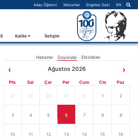
Dil Seçiniz 
Aday Öğrenci
Mezunlar
Engelsiz Gazi
EN
US
Kalite
İletişim
Haberler
Duyurular
Etkinlikler
Ağustos 2026
Pts
Sal
Çar
Per
Cum
Cts
Paz
27
28
29
30
31
1
2
3
4
5
6
7
8
9
10
11
12
13
14
15
16