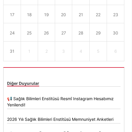
17
18
19
20
21
22
23
24
25
26
27
28
29
30
31
1
2
3
4
5
6
Diğer Duyurular
📢 Sağlık Bilimleri Enstitüsü Resmî Instagram Hesabımız
Yenilendi!
2026 Yılı Sağlık Bilimleri Enstitüsü Memnuniyet Anketleri