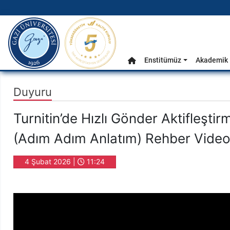
gazi.edu.tr
Ana Menü
Enstitümüz
Akademik 
Anasayfa
Duyuru
Turnitin’de Hızlı Gönder Aktifleştir
(Adım Adım Anlatım) Rehber Video
4 Şubat 2026 |
11:24