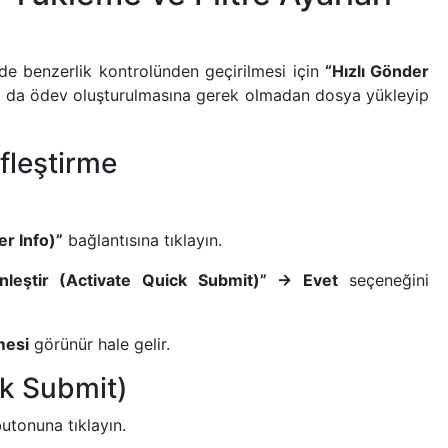
ilde benzerlik kontrolünden geçirilmesi için
“Hızlı Gönder
ıf ya da ödev oluşturulmasına gerek olmadan dosya yükleyip
ifleştirme
ser Info)”
bağlantısına tıklayın.
kinleştir (Activate Quick Submit)” → Evet
seçeneğini
mesi
görünür hale gelir.
ck Submit)
utonuna tıklayın.