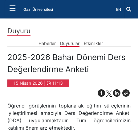
☰
Dil Seçiniz 
Gazi Üniversitesi
EN
Duyuru
Haberler
Duyurular
Etkinlikler
2025-2026 Bahar Dönemi Ders
Değerlendirme Anketi
15 Nisan 2026 |
11:13
Öğrenci görüşlerinin toplanarak eğitim süreçlerinin
iyileştirilmesi amacıyla Ders Değerlendirme Anketi
(DDA) uygulanmaktadır. Tüm öğrencilerimizin
katılımı önem arz etmektedir.