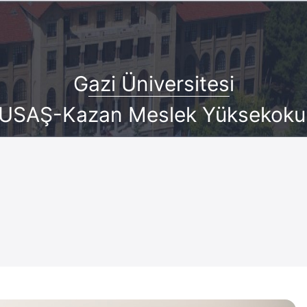
G
azi Üniversites
i
USAŞ-Kazan Meslek Yüksekoku