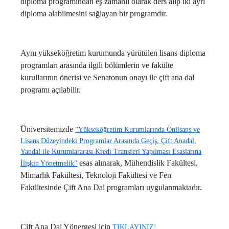
diploma programından eş zamanlı olarak ders alıp iki ayrı
diploma alabilmesini sağlayan bir programdır.
Aynı yükseköğretim kurumunda yürütülen lisans diploma
programları arasında ilgili bölümlerin ve fakülte
kurullarının önerisi ve Senatonun onayı ile çift ana dal
programı açılabilir.
Üniversitemizde
“Yükseköğretim Kurumlarında Önlisans ve
Lisans Düzeyindeki Programlar Arasında Geçiş, Çift Anadal,
Yandal ile Kurumlararası Kredi Transferi Yapılması Esaslarına
esas alınarak, Mühendislik Fakültesi,
İlişkin Yönetmelik”
Mimarlık Fakültesi, Teknoloji Fakültesi ve Fen
Fakültesinde Çift Ana Dal programları uygulanmaktadır.
Çift Ana Dal Yönergesi için
TIKLAYINIZ!