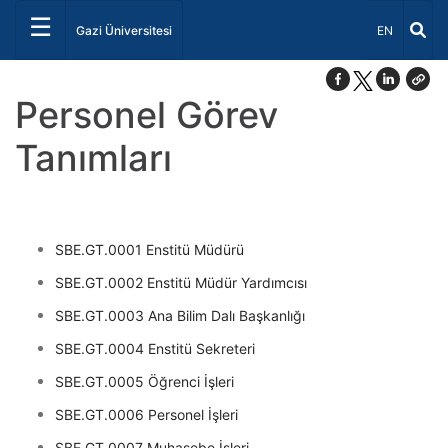
☰
Dil Seçiniz 
Gazi Üniversitesi
EN
Personel Görev
Tanımları
SBE.GT.0001 Enstitü Müdürü
SBE.GT.0002 Enstitü Müdür Yardımcısı
SBE.GT.0003 Ana Bilim Dalı Başkanlığı
SBE.GT.0004 Enstitü Sekreteri
SBE.GT.0005 Öğrenci İşleri
SBE.GT.0006 Personel İşleri
SBE.GT.0007 Muhasebe İşleri