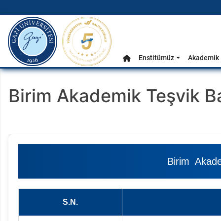
gazi.edu.tr
Ana Menü
Enstitümüz
Akademik 
Anasayfa
Birim Akademik Teşvik B
Birim Akad
S.N.