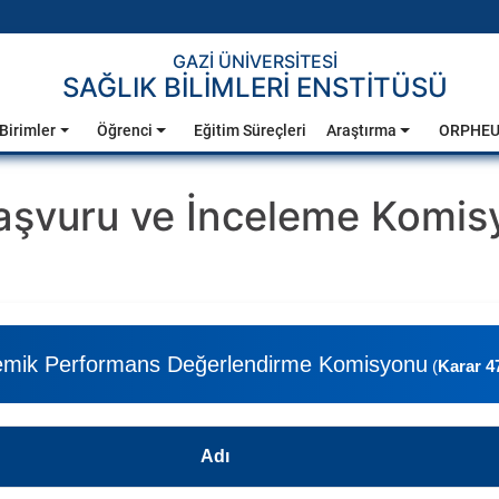
GAZİ ÜNİVERSİTESİ
SAĞLIK BİLİMLERİ ENSTİTÜSÜ
Birimler
Öğrenci
Eğitim Süreçleri
Araştırma
ORPHE
aşvuru ve İnceleme Komis
emik Performans Değerlendirme Komisyonu
(
Karar 47
Adı