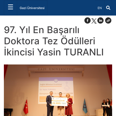
☰
Dil Seçiniz 
Gazi Üniversitesi
EN
97. Yıl En Başarılı
Doktora Tez Ödülleri
İkincisi Yasin TURANLI