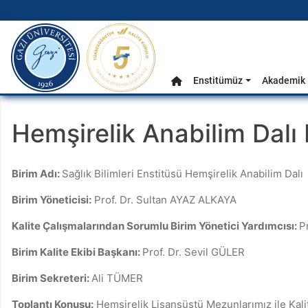
gazi.edu.tr
Ana Menü
Enstitümüz
Akademik 
Anasayfa
Hemşirelik Anabilim Dalı 
Birim Adı:
Sağlık Bilimleri Enstitüsü Hemşirelik Anabilim Dalı
Birim Yöneticisi:
Prof. Dr. Sultan AYAZ ALKAYA
Kalite Çalışmalarından Sorumlu Birim Yönetici Yardımcısı:
P
Birim Kalite Ekibi Başkanı:
Prof. Dr. Sevil GÜLER
Birim Sekreteri:
Ali TÜMER
Toplantı Konusu:
Hemşirelik Lisansüstü Mezunlarımız ile Kalit