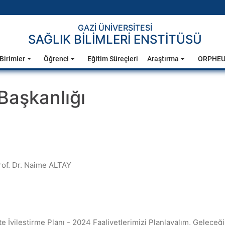
GAZİ ÜNİVERSİTESİ
SAĞLIK BİLİMLERİ ENSTİTÜSÜ
Birimler
Öğrenci
Eğitim Süreçleri
Araştırma
ORPHE
Başkanlığı
rof. Dr. Naime ALTAY
e İyileştirme Planı - 2024 Faaliyetlerimizi Planlayalım, Geleceğ