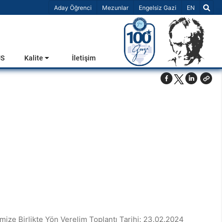
Dil Seçiniz 
Aday Öğrenci
Mezunlar
Engelsiz Gazi
EN
US
Kalite
İletişim
imize Birlikte Yön Verelim Toplantı Tarihi: 23.02.2024