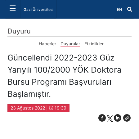
☰
Dil Seçiniz 
Gazi Üniversitesi
EN
Duyuru
Haberler
Duyurular
Etkinlikler
Güncellendi 2022-2023 Güz
Yarıyılı 100/2000 YÖK Doktora
Bursu Programı Başvuruları
Başlamıştır.
23 Ağustos 2022 |
19:39