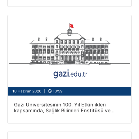
10 Haziran 2026 |
10:59
Gazi Üniversitesinin 100. Yıl Etkinlikleri
kapsamında, Sağlık Bilimleri Enstitüsü ve
Nörobilim ve Nöroteknoloji Enstitüsü iş
birliğiyle düzenlenen "Ekrandan Sahaya
Uyanış" etkinliği, 09 Haziran 2026 tarihinde
yoğun katılımla gerçekleştirildi.