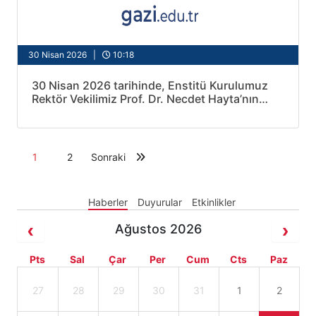
30 Nisan 2026 |
10:18
30 Nisan 2026 tarihinde, Enstitü Kurulumuz
Rektör Vekilimiz Prof. Dr. Necdet Hayta’nın
başkanlığında toplanmıştır.
1
2
Sonraki
Haberler
Duyurular
Etkinlikler
Ağustos 2026
Pts
Sal
Çar
Per
Cum
Cts
Paz
27
28
29
30
31
1
2