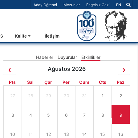
Dil Seçiniz 
Aday Öğrenci
Mezunlar
Engelsiz Gazi
EN
US
Kalite
İletişim
Haberler
Duyurular
Etkinlikler
Ağustos 2026
Pts
Sal
Çar
Per
Cum
Cts
Paz
27
28
29
30
31
1
2
3
4
5
6
7
8
9
10
11
12
13
14
15
16