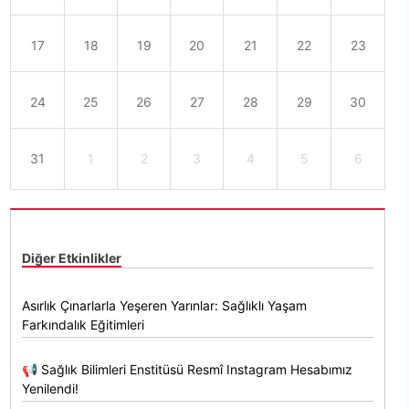
17
18
19
20
21
22
23
24
25
26
27
28
29
30
31
1
2
3
4
5
6
Diğer Etkinlikler
Asırlık Çınarlarla Yeşeren Yarınlar: Sağlıklı Yaşam
Farkındalık Eğitimleri
📢 Sağlık Bilimleri Enstitüsü Resmî Instagram Hesabımız
Yenilendi!