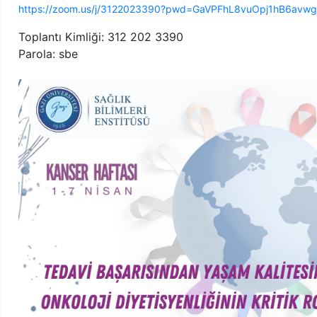
https://zoom.us/j/3122023390?pwd=GaVPFhL8vuOpj1hB6avw
Toplantı Kimliği: 312 202 3390
Parola: sbe