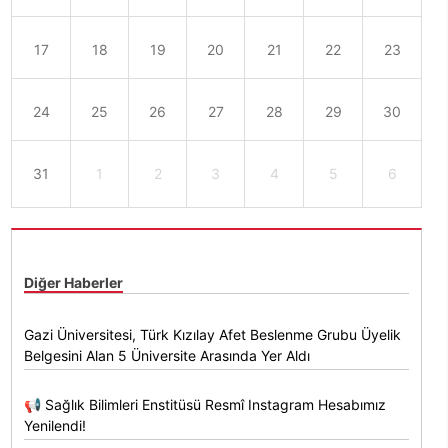
17
18
19
20
21
22
23
24
25
26
27
28
29
30
31
1
2
3
4
5
6
Diğer Haberler
Gazi Üniversitesi, Türk Kızılay Afet Beslenme Grubu Üyelik
Belgesini Alan 5 Üniversite Arasında Yer Aldı
📢 Sağlık Bilimleri Enstitüsü Resmî Instagram Hesabımız
Yenilendi!