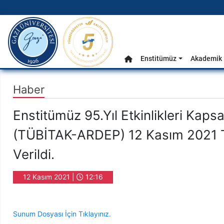
gazi.edu.tr
Ana Menü
Enstitümüz
Akademik 
Anasayfa
Haber
Enstitümüz 95.Yıl Etkinlikleri Kaps
(TÜBİTAK-ARDEP) 12 Kasım 2021 T
Verildi.
12 Kasım 2021 |
12:16
Sunum Dosyası İçin Tıklayınız.