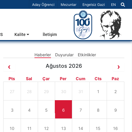
Dil Seçiniz 
Aday Öğrenci
Mezunlar
Engelsiz Gazi
EN
US
Kalite
İletişim
Haberler
Duyurular
Etkinlikler
Ağustos 2026
Pts
Sal
Çar
Per
Cum
Cts
Paz
27
28
29
30
31
1
2
3
4
5
6
7
8
9
10
11
12
13
14
15
16