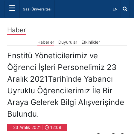
☰
Dil Seçiniz 
Gazi Üniversitesi
EN
Haber
Haberler
Duyurular
Etkinlikler
Enstitü Yöneticilerimiz ve
Öğrenci İşleri Personelimiz 23
Aralık 2021Tarihinde Yabancı
Uyruklu Öğrencilerimiz İle Bir
Araya Gelerek Bilgi Alışverişinde
Bulundu.
23 Aralık 2021 |
12:09