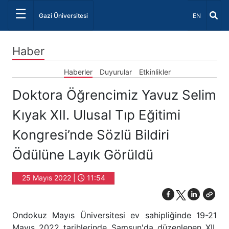
☰
Dil Seçiniz 
Gazi Üniversitesi
EN
Haber
Haberler
Duyurular
Etkinlikler
Doktora Öğrencimiz Yavuz Selim
Kıyak XII. Ulusal Tıp Eğitimi
Kongresi’nde Sözlü Bildiri
Ödülüne Layık Görüldü
25 Mayıs 2022 |
11:54
Ondokuz Mayıs Üniversitesi ev sahipliğinde 19-21
Mayıs 2022 tarihlerinde Samsun'da düzenlenen XII.