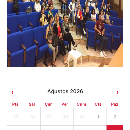
Ağustos 2026
Pts
Sal
Çar
Per
Cum
Cts
Paz
27
28
29
30
31
1
2