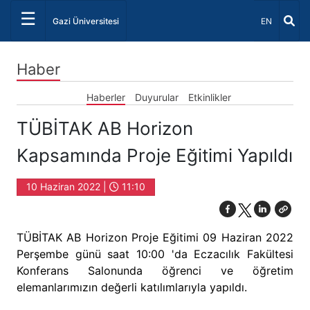
☰
Dil Seçiniz 
Gazi Üniversitesi
EN
Haber
Haberler
Duyurular
Etkinlikler
TÜBİTAK AB Horizon
Kapsamında Proje Eğitimi Yapıldı
10 Haziran 2022 |
11:10
TÜBİTAK AB Horizon Proje Eğitimi 09 Haziran 2022
Perşembe günü saat 10:00 'da Eczacılık Fakültesi
Konferans Salonunda öğrenci ve öğretim
elemanlarımızın değerli katılımlarıyla yapıldı.