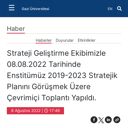
☰
Dil Seçiniz 
Gazi Üniversitesi
EN
Haber
Haberler
Duyurular
Etkinlikler
Strateji Geliştirme Ekibimizle
08.08.2022 Tarihinde
Enstitümüz 2019-2023 Stratejik
Planını Görüşmek Üzere
Çevrimiçi Toplantı Yapıldı.
8 Ağustos 2022 |
17:46