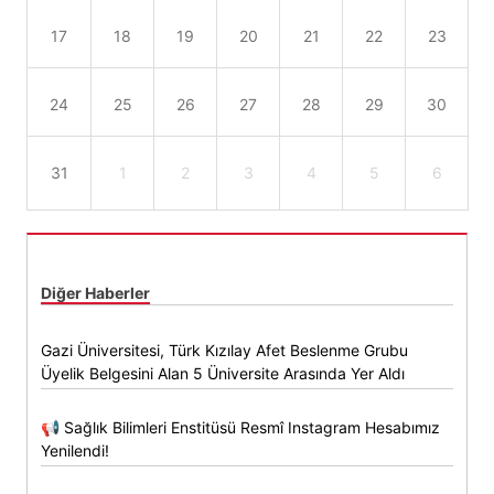
17
18
19
20
21
22
23
24
25
26
27
28
29
30
31
1
2
3
4
5
6
Diğer Haberler
Gazi Üniversitesi, Türk Kızılay Afet Beslenme Grubu
Üyelik Belgesini Alan 5 Üniversite Arasında Yer Aldı
📢 Sağlık Bilimleri Enstitüsü Resmî Instagram Hesabımız
Yenilendi!