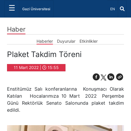
☰
Dil Seçiniz 
Gazi Üniversitesi
EN
Haber
Haberler
Duyurular
Etkinlikler
Plaket Takdim Töreni
11 Mart 2022 |
15:55
Enstitümüz Salı konferanlarına Konuşmacı Olarak
Katılan Hocalarımıza 10 Mart 2022 Perşembe
Günü Rektörlük Senato Salonunda plaket takdim
edildi.