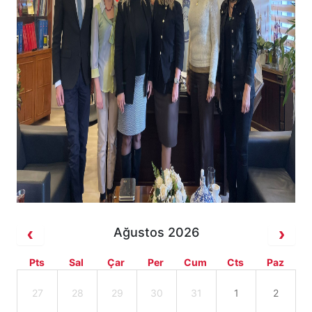
Ağustos 2026
Pts
Sal
Çar
Per
Cum
Cts
Paz
27
28
29
30
31
1
2