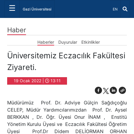
☰
Dil Seçiniz 
Gazi Üniversitesi
EN
Haber
Haberler
Duyurular
Etkinlikler
Üniversitemiz Eczacılık Fakültesi
Ziyareti.
19 Ocak 2022 |
13:11
Müdürümüz Prof. Dr. Adviye Gülçin Sağdıçoğlu
CELEP, Müdür Yardımcılarımızdan Prof. Dr. Aysel
BERKKAN , Dr. Öğr. Üyesi Onur İNAM , Enstitü
Yönetim Kurulu Üyesi ve Eczacılık Fakültesi Öğretim
Üyesi Prof.Dr Didem DELİORMAN ORHAN