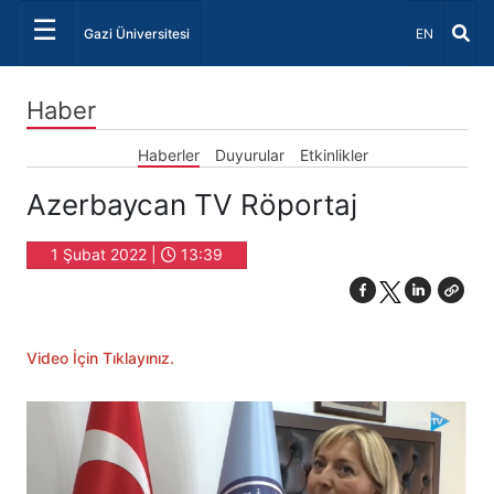
☰
Dil Seçiniz 
Gazi Üniversitesi
EN
Haber
Haberler
Duyurular
Etkinlikler
Azerbaycan TV Röportaj
1 Şubat 2022 |
13:39
Video İçin Tıklayınız.