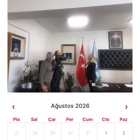
Ağustos 2026
Pts
Sal
Çar
Per
Cum
Cts
Paz
27
28
29
30
31
1
2