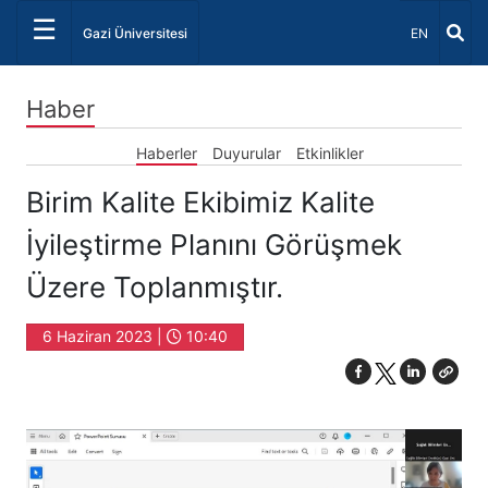
☰
Dil Seçiniz 
Gazi Üniversitesi
EN
Haber
Haberler
Duyurular
Etkinlikler
Birim Kalite Ekibimiz Kalite
İyileştirme Planını Görüşmek
Üzere Toplanmıştır.
6 Haziran 2023 |
10:40