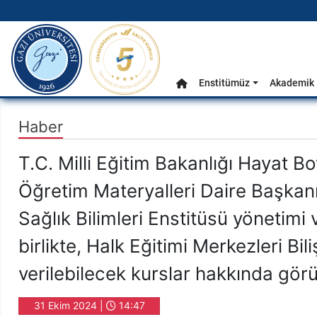
gazi.edu.tr
Ana Menü
Enstitümüz
Akademik 
Anasayfa
Haber
T.C. Milli Eğitim Bakanlığı Hayat
Öğretim Materyalleri Daire Başkan
Sağlık Bilimleri Enstitüsü yönetimi 
birlikte, Halk Eğitimi Merkezleri B
verilebilecek kurslar hakkında gö
31 Ekim 2024 |
14:47