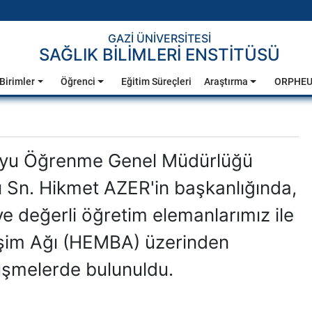
GAZİ ÜNİVERSİTESİ
SAĞLIK BİLİMLERİ ENSTİTÜSÜ
Birimler
Öğrenci
Eğitim Süreçleri
Araştırma
ORPHE
 Boyu Öğrenme Genel Müdürlüğü
ı Sn. Hikmet AZER'in başkanlığında,
ve değerli öğretim elemanlarımız ile
ilişim Ağı (HEMBA) üzerinden
rüşmelerde bulunuldu.