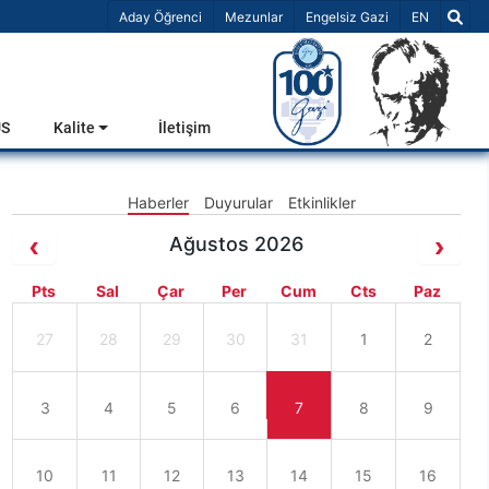
Dil Seçiniz 
Aday Öğrenci
Mezunlar
Engelsiz Gazi
EN
US
Kalite
İletişim
Haberler
Duyurular
Etkinlikler
Ağustos 2026
Pts
Sal
Çar
Per
Cum
Cts
Paz
27
28
29
30
31
1
2
3
4
5
6
7
8
9
10
11
12
13
14
15
16