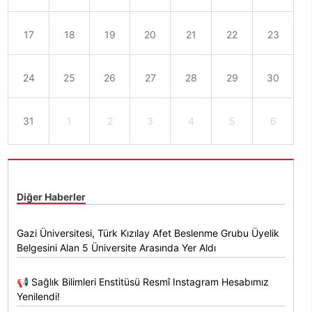
17
18
19
20
21
22
23
24
25
26
27
28
29
30
31
1
2
3
4
5
6
Diğer Haberler
Gazi Üniversitesi, Türk Kızılay Afet Beslenme Grubu Üyelik
Belgesini Alan 5 Üniversite Arasında Yer Aldı
📢 Sağlık Bilimleri Enstitüsü Resmî Instagram Hesabımız
Yenilendi!