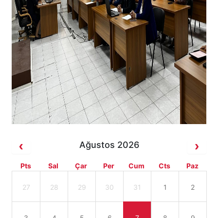
Ağustos 2026
Pts
Sal
Çar
Per
Cum
Cts
Paz
27
28
29
30
31
1
2
3
4
5
6
7
8
9