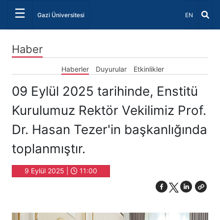
☰
Dil Seçiniz 
Gazi Üniversitesi
EN
Haber
Haberler
Duyurular
Etkinlikler
09 Eylül 2025 tarihinde, Enstitü
Kurulumuz Rektör Vekilimiz Prof.
Dr. Hasan Tezer'in başkanlığında
toplanmıştır.
9 Eylül 2025 |
11:00